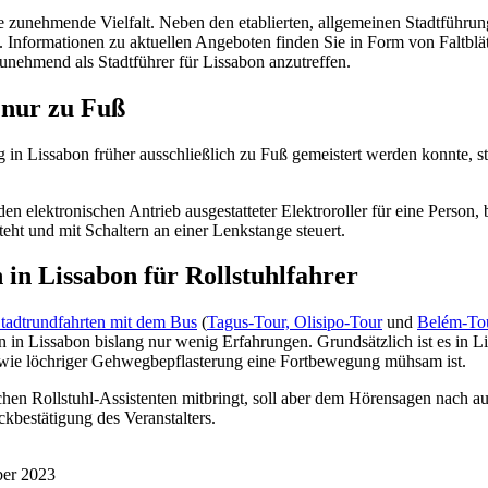
ne zunehmende Vielfalt. Neben den etablierten, allgemeinen Stadtführu
n. Informationen zu aktuellen Angeboten finden Sie in Form von Faltbl
unehmend als Stadtführer für Lissabon anzutreffen.
 nur zu Fuß
in Lissabon früher ausschließlich zu Fuß gemeistert werden konnte, st
en elektronischen Antrieb ausgestatteter Elektroroller für eine Person,
ht und mit Schaltern an einer Lenkstange steuert.
in Lissabon für Rollstuhlfahrer
tadtrundfahrten mit dem Bus
(
Tagus-Tour, Olisipo-Tour
und
Belém-To
n in Lissabon bislang nur wenig Erfahrungen. Grundsätzlich ist es in L
wie löchriger Gehwegbepflasterung eine Fortbewegung mühsam ist.
ichen Rollstuhl-Assistenten mitbringt, soll aber dem Hörensagen nach
ckbestätigung des Veranstalters.
mber 2023