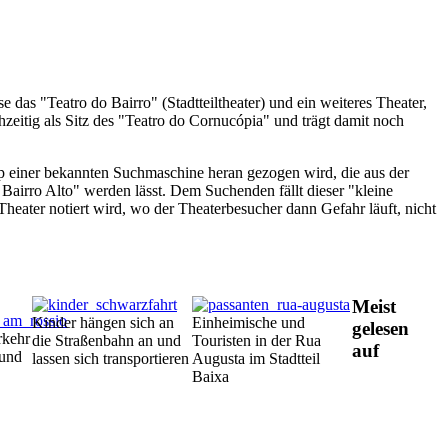
e das "Teatro do Bairro" (Stadtteiltheater) und ein weiteres Theater,
hzeitig als Sitz des "Teatro do Cornucópia" und trägt damit noch
p einer bekannten Suchmaschine heran gezogen wird, die aus der
Bairro Alto" werden lässt. Dem Suchenden fällt dieser "kleine
Theater notiert wird, wo der Theaterbesucher dann Gefahr läuft, nicht
Meist
Kinder hängen sich an
Einheimische und
gelesen
rkehr
die Straßenbahn an und
Touristen in der Rua
auf
rund
lassen sich transportieren
Augusta im Stadtteil
Baixa