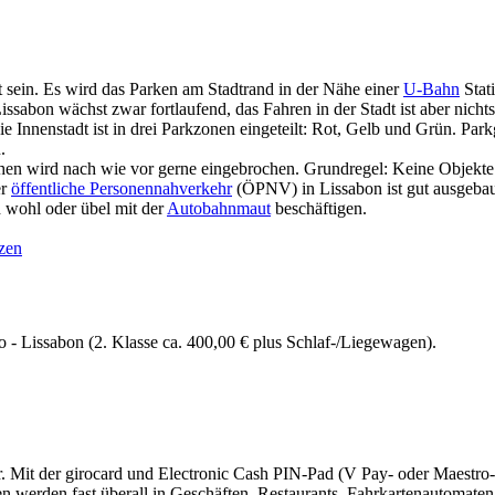
t sein. Es wird das Parken am Stadtrand in der Nähe einer
U-Bahn
Stat
issabon wächst zwar fortlaufend, das Fahren in der Stadt ist aber nich
ie Innenstadt ist in drei Parkzonen eingeteilt: Rot, Gelb und Grün. Park
.
en wird nach wie vor gerne eingebrochen. Grundregel: Keine Objekte 
r
öffentliche Personennahverkehr
(ÖPNV) in Lissabon ist gut ausgeb
 wohl oder übel mit der
Autobahnmaut
beschäftigen.
nzen
o - Lissabon (2. Klasse ca. 400,00 € plus Schlaf-/Liegewagen).
r. Mit der girocard und Electronic Cash PIN-Pad (V Pay- oder Maestro
 werden fast überall in Geschäften, Restaurants, Fahrkartenautomaten,