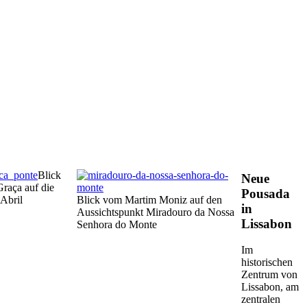
Blick
Neue
raça auf die
Pousada
Abril
Blick vom Martim Moniz auf den
in
Aussichtspunkt Miradouro da Nossa
Lissabon
Senhora do Monte
Im
historischen
Zentrum von
Lissabon, am
zentralen