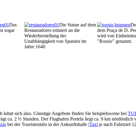
Das
Die Statue auf dem
De
st sogar
Restauradores erinnert an die
dem Praça de D. Ped
Wiederherstellung der
wird von Einheimisc
Unabhängigkeit von Spanien im
"Rossio" genannt.
Jahre 1640
h lohnt sich also. Günstige Angebote finden Sie beispielsweise bei
TUI 
trägt ca. 2 ½ Stunden. Der Flughafen Portela liegt ca. 9 km nördöstlic
xis
bei der Touristeninfo in der Ankunftshalle |
Taxi
je nach Fahrtziel 1