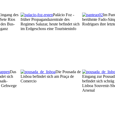
Eingang des
Palácio Foz -
Im Pan
Sete Rios
früher Propagandazentrale des
berühmte Fado-Säng
 des Bus-
Regimes Salazar, heute befindet sich
Rodrigues ihre letzt
 ganz
im Erdgeschoss eine Touristeninfo
Das
Die Pousada de
det sich
Lisboa befindet sich am Praça de
Eingang zur Pousad
saik-
Comercio
befindet sich schrä
r Gehwege
Lisboa Souvenir-Sh
Arsenal