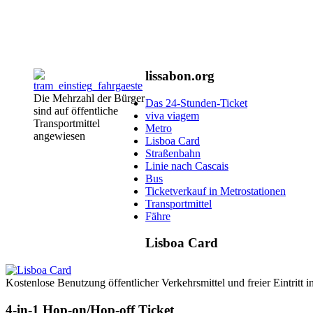
lissabon.org
Die Mehrzahl der Bürger
Das 24-Stunden-Ticket
sind auf öffentliche
viva viagem
Transportmittel
Metro
angewiesen
Lisboa Card
Straßenbahn
Linie nach Cascais
Bus
Ticketverkauf in Metrostationen
Transportmittel
Fähre
Lisboa Card
Kostenlose Benutzung öffentlicher Verkehrsmittel und freier Eintritt 
4-in-1 Hop-on/Hop-off Ticket