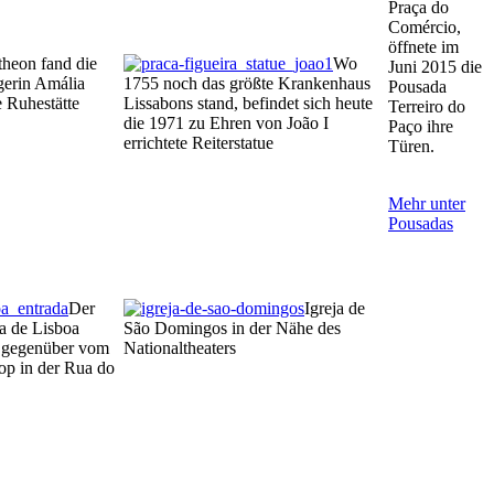
Praça do
Comércio,
öffnete im
theon fand die
Wo
Juni 2015 die
erin Amália
1755 noch das größte Krankenhaus
Pousada
e Ruhestätte
Lissabons stand, befindet sich heute
Terreiro do
die 1971 zu Ehren von João I
Paço ihre
errichtete Reiterstatue
Türen.
Mehr unter
Pousadas
Der
Igreja de
a de Lisboa
São Domingos in der Nähe des
g gegenüber vom
Nationaltheaters
op in der Rua do