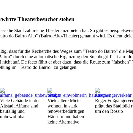
wirrte Theaterbesucher stehen
ass die Stadt zahlreiche Theater anzubieten hat. So gibt es beispielsweis
tro do Bairro Alto" (Bairro Alto-Theater) genannt wird. Es dient gleic
ßig, dass für die Recherche des Weges zum "Teatro do Bairro" die Ma
airro" durch eine automatische Ergänzung den Suchbegriff "Teatro do 
 nicht auf. De facto führt er aber dazu, dass die Route zum "falschen" 
ellung im "Teatro do Bairro" zu gelangen.
Viele Gebäude in der
Viele ältere Mieter
Reger Fußgängerve
Altstadt Alfama sind
wohnen in stark
prägt das Stadtbild 
baufällig und
renovierbedürftigen
um den Rossio
unbewohnbar
Häusern und haben
keine Alternative