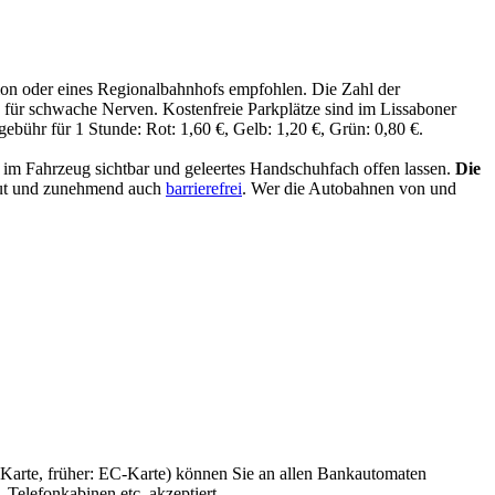
ion oder eines Regionalbahnhofs empfohlen. Die Zahl der
ts für schwache Nerven. Kostenfreie Parkplätze sind im Lissaboner
gebühr für 1 Stunde: Rot: 1,60 €, Gelb: 1,20 €, Grün: 0,80 €.
im Fahrzeug sichtbar und geleertes Handschuhfach offen lassen.
Die
aut und zunehmend auch
barrierefrei
. Wer die Autobahnen von und
-Karte, früher: EC-Karte) können Sie an allen Bankautomaten
 Telefonkabinen etc. akzeptiert.